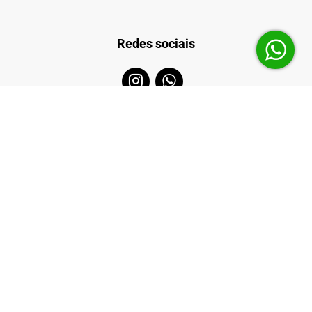
Redes sociais
Formas de pagamento
Contato
info.9cabanas@gmail.com
(21) 99385-8686
Estrada Pati Araras 558, Vale das Videiras, Petrópolis, RJ