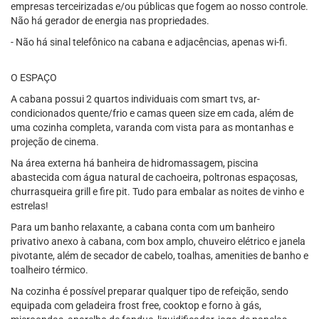
empresas terceirizadas e/ou públicas que fogem ao nosso controle.
Não há gerador de energia nas propriedades.
- Não há sinal telefônico na cabana e adjacências, apenas wi-fi.
O ESPAÇO
A cabana possui 2 quartos individuais com smart tvs, ar-
condicionados quente/frio e camas queen size em cada, além de
uma cozinha completa, varanda com vista para as montanhas e
projeção de cinema.
Na área externa há banheira de hidromassagem, piscina
abastecida com água natural de cachoeira, poltronas espaçosas,
churrasqueira grill e fire pit. Tudo para embalar as noites de vinho e
estrelas!
Para um banho relaxante, a cabana conta com um banheiro
privativo anexo à cabana, com box amplo, chuveiro elétrico e janela
pivotante, além de secador de cabelo, toalhas, amenities de banho e
toalheiro térmico.
Na cozinha é possível preparar qualquer tipo de refeição, sendo
equipada com geladeira frost free, cooktop e forno à gás,