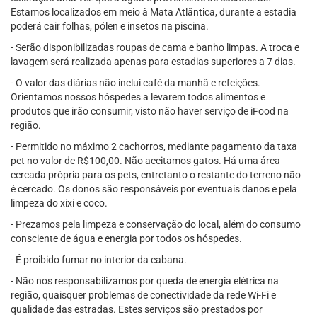
Estamos localizados em meio à Mata Atlântica, durante a estadia
poderá cair folhas, pólen e insetos na piscina.
- Serão disponibilizadas roupas de cama e banho limpas. A troca e
lavagem será realizada apenas para estadias superiores a 7 dias.
- O valor das diárias não inclui café da manhã e refeições.
Orientamos nossos hóspedes a levarem todos alimentos e
produtos que irão consumir, visto não haver serviço de iFood na
região.
- Permitido no máximo 2 cachorros, mediante pagamento da taxa
pet no valor de R$100,00. Não aceitamos gatos. Há uma área
cercada própria para os pets, entretanto o restante do terreno não
é cercado. Os donos são responsáveis por eventuais danos e pela
limpeza do xixi e coco.
- Prezamos pela limpeza e conservação do local, além do consumo
consciente de água e energia por todos os hóspedes.
- É proibido fumar no interior da cabana.
- Não nos responsabilizamos por queda de energia elétrica na
região, quaisquer problemas de conectividade da rede Wi-Fi e
qualidade das estradas. Estes serviços são prestados por