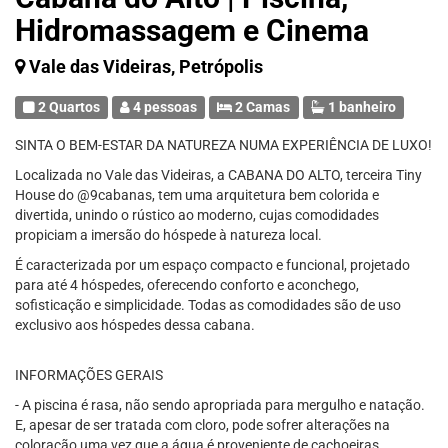
Hidromassagem e Cinema
Vale das Videiras, Petrópolis
2 Quartos
4 pessoas
2 Camas
1 banheiro
SINTA O BEM-ESTAR DA NATUREZA NUMA EXPERIÊNCIA DE LUXO!
Localizada no Vale das Videiras, a CABANA DO ALTO, terceira Tiny
House do @9cabanas, tem uma arquitetura bem colorida e
divertida, unindo o rústico ao moderno, cujas comodidades
propiciam a imersão do hóspede à natureza local.
É caracterizada por um espaço compacto e funcional, projetado
para até 4 hóspedes, oferecendo conforto e aconchego,
sofisticação e simplicidade. Todas as comodidades são de uso
exclusivo aos hóspedes dessa cabana.
INFORMAÇÕES GERAIS
- A piscina é rasa, não sendo apropriada para mergulho e natação.
E, apesar de ser tratada com cloro, pode sofrer alterações na
coloração uma vez que a água é proveniente de cachoeiras.